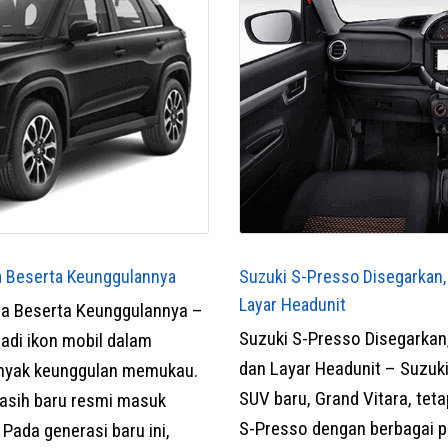
ra Beserta Keunggulannya
Suzuki S-Presso Disegarkan,
Layar Headunit
ara Beserta Keunggulannya –
Suzuki S-Presso Disegarkan
jadi ikon mobil dalam
dan Layar Headunit – Suzuk
anyak keunggulan memukau.
SUV baru, Grand Vitara, te
 masih baru resmi masuk
S-Presso dengan berbagai pe
 Pada generasi baru ini,