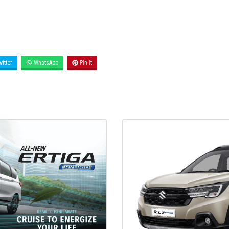
itter
WhatsApp
Pin It