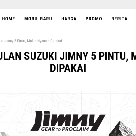
HOME
MOBIL BARU
HARGA
PROMO
BERITA
ki Jimny 5 Pintu, Makin Nyaman Dipakai
ULAN SUZUKI JIMNY 5 PINTU,
DIPAKAI