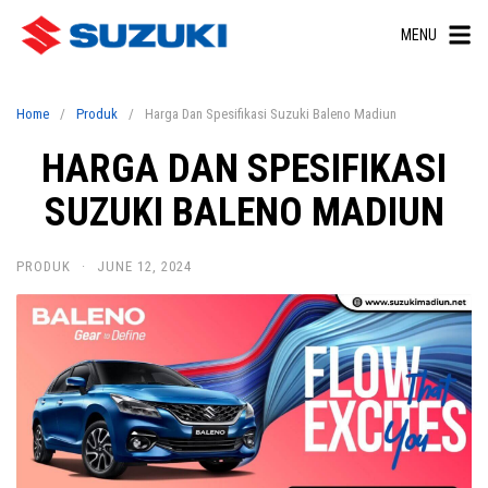
Skip
MENU
to
content
Home
Produk
Harga Dan Spesifikasi Suzuki Baleno Madiun
HARGA DAN SPESIFIKASI
SUZUKI BALENO MADIUN
PRODUK
·
JUNE 12, 2024